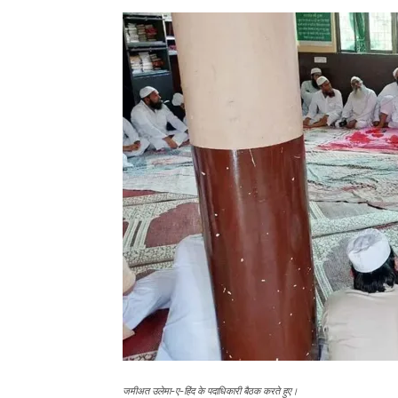
जमीअत उलेमा-ए-हिंद के पदाधिकारी बैठक करते हुए।