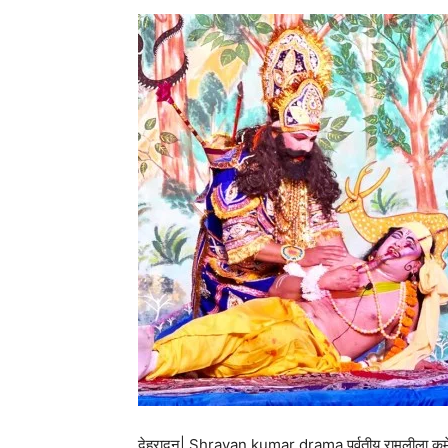
देहरादून| Shravan kumar drama पर्वतीय रामलीला कमेटी द