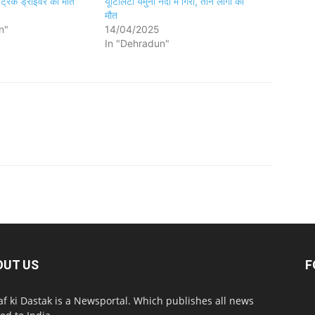
ें ट्रक ड्राइवर की मौत
यूटिलिटी यमुना नदी में गिरी, तीन लोगों की
मौत
n"
14/04/2025
In "Dehradun"
OUT US
F
af ki Dastak is a Newsportal. Which publishes all news