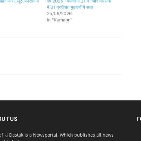
हन चोरी, लूट अपराधों में
वर्ष 2025 : पॉक्सो में 21 व गंभीर अपराधों
में 31 प्रतिशत मुकदमों में सजा
25/06/2026
In "Kumaon"
OUT US
F
af ki Dastak is a Newsportal. Which publishes all news