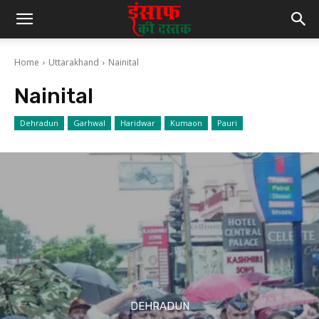
Home
Uttarakhand
Nainital
Nainital
Dehradun
Garhwal
Haridwar
Kumaon
Pauri
DEHRADUN